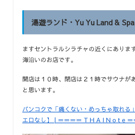
湯遊ランド・Yu Yu Land & S
ますセントラルシラチャの近くにありま
海沿いのお店です。
開店は１０時、閉店は２１時でサウナが
と思います。
バンコクで「痛くない・めっちゃ取れる
エロなし】 | ＝＝＝＝ T H A I N o t e