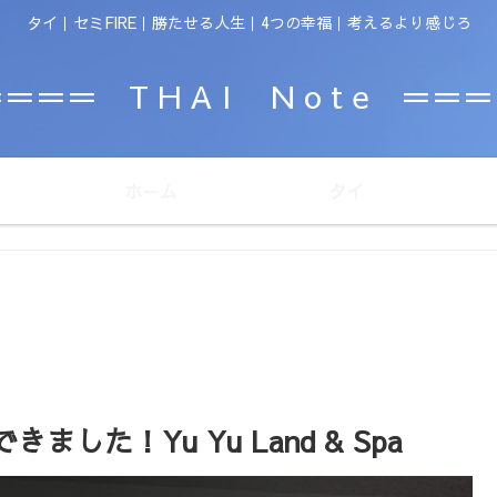
タイ｜セミFIRE｜勝たせる人生｜4つの幸福｜考えるより感じろ
＝＝＝ T H A I N o t e ＝＝
ホーム
タイ
た！Yu Yu Land & Spa