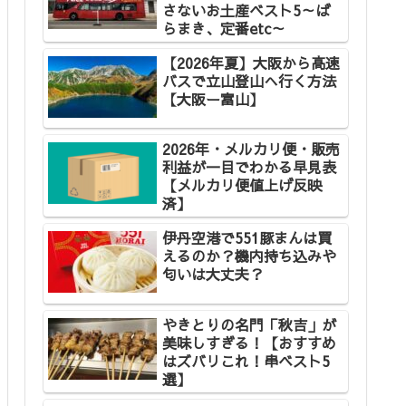
さないお土産ベスト5～ば
らまき、定番etc～
【2026年夏】大阪から高速
バスで立山登山へ行く方法
【大阪ー富山】
2026年・メルカリ便・販売
利益が一目でわかる早見表
【メルカリ便値上げ反映
済】
伊丹空港で551豚まんは買
えるのか？機内持ち込みや
匂いは大丈夫？
やきとりの名門「秋吉」が
美味しすぎる！【おすすめ
はズバリこれ！串ベスト5
選】