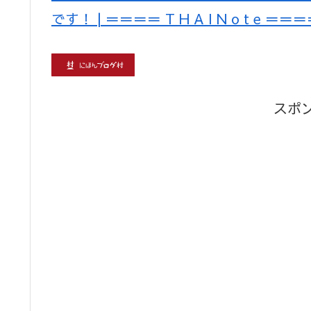
です！ | ＝＝＝＝ T H A I N o t e ＝＝
スポ