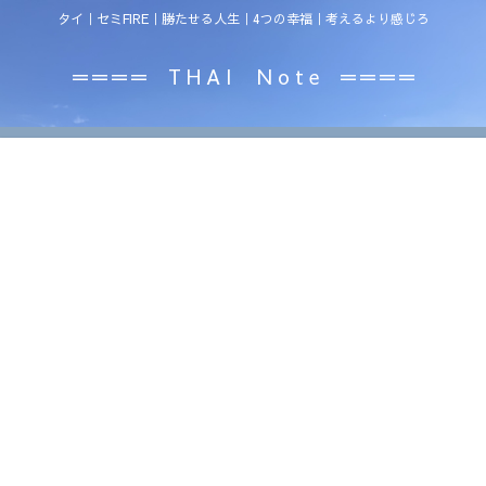
タイ｜セミFIRE｜勝たせる人生｜4つの幸福｜考えるより感じろ
＝＝＝＝ T H A I N o t e ＝＝＝＝