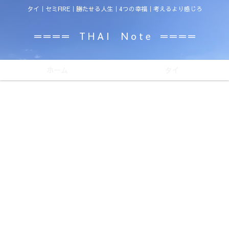
タイ｜セミFIRE｜勝たせる人生｜4つの幸福｜考えるより感じろ
＝＝＝＝ T H A I N o t e ＝＝＝＝
ホーム
タイ