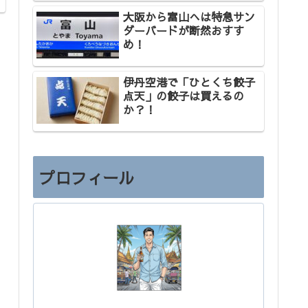
大阪から富山へは特急サン
ダーバードが断然おすす
め！
伊丹空港で「ひとくち餃子
点天」の餃子は買えるの
か？！
プロフィール