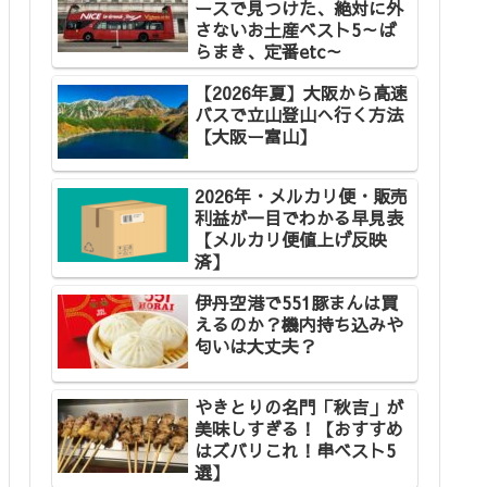
ースで見つけた、絶対に外
さないお土産ベスト5～ば
らまき、定番etc～
【2026年夏】大阪から高速
バスで立山登山へ行く方法
【大阪ー富山】
2026年・メルカリ便・販売
利益が一目でわかる早見表
【メルカリ便値上げ反映
済】
伊丹空港で551豚まんは買
えるのか？機内持ち込みや
匂いは大丈夫？
やきとりの名門「秋吉」が
美味しすぎる！【おすすめ
はズバリこれ！串ベスト5
選】