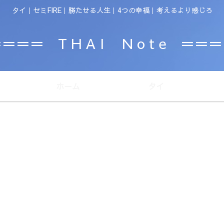
タイ｜セミFIRE｜勝たせる人生｜4つの幸福｜考えるより感じろ
＝＝＝ T H A I N o t e ＝＝
ホーム
タイ