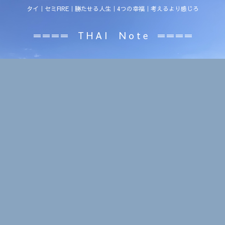
タイ｜セミFIRE｜勝たせる人生｜4つの幸福｜考えるより感じろ
＝＝＝＝ T H A I N o t e ＝＝＝＝