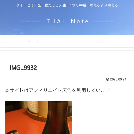
タイ｜セミFIRE｜勝たせる人生｜4つの幸福｜考えるより感じろ
＝＝＝＝ T H A I N o t e ＝＝＝＝
ホーム
タイ
IMG_9932
2020.09.24
本サイトはアフィリエイト広告を利用しています