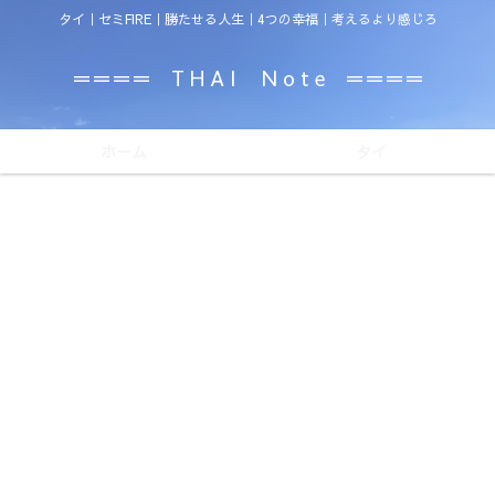
タイ｜セミFIRE｜勝たせる人生｜4つの幸福｜考えるより感じろ
＝＝＝＝ T H A I N o t e ＝＝＝＝
ホーム
タイ