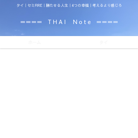
タイ｜セミFIRE｜勝たせる人生｜4つの幸福｜考えるより感じろ
＝＝＝＝ T H A I N o t e ＝＝＝＝
ホーム
タイ