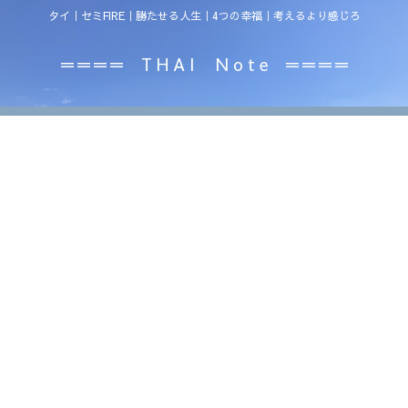
タイ｜セミFIRE｜勝たせる人生｜4つの幸福｜考えるより感じろ
＝＝＝＝ T H A I N o t e ＝＝＝＝