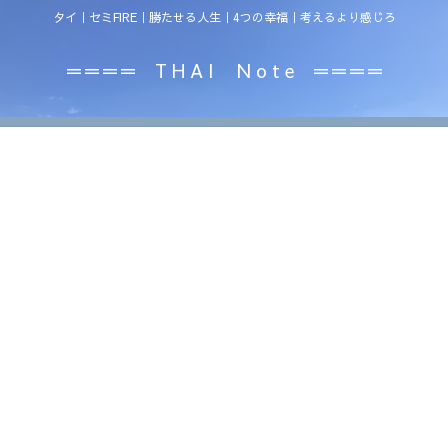
タイ｜セミFIRE｜勝たせる人生｜4つの幸福｜考えるより感じろ
＝＝＝＝ T H A I N o t e ＝＝＝＝