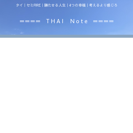
タイ｜セミFIRE｜勝たせる人生｜4つの幸福｜考えるより感じろ
＝＝＝＝ T H A I N o t e ＝＝＝＝