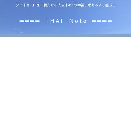
タイ｜セミFIRE｜勝たせる人生｜4つの幸福｜考えるより感じろ
＝＝＝＝ T H A I N o t e ＝＝＝＝