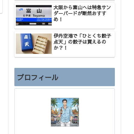
大阪から富山へは特急サン
ダーバードが断然おすす
め！
伊丹空港で「ひとくち餃子
点天」の餃子は買えるの
か？！
プロフィール