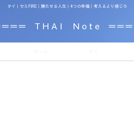
タイ｜セミFIRE｜勝たせる人生｜4つの幸福｜考えるより感じろ
＝＝＝ T H A I N o t e ＝＝
ホーム
タイ