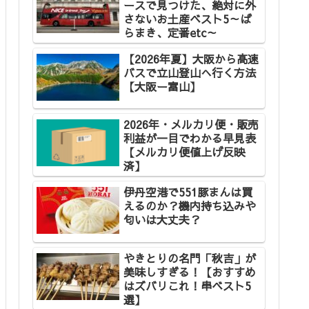
ースで見つけた、絶対に外
さないお土産ベスト5～ば
らまき、定番etc～
【2026年夏】大阪から高速
バスで立山登山へ行く方法
【大阪ー富山】
2026年・メルカリ便・販売
利益が一目でわかる早見表
【メルカリ便値上げ反映
済】
伊丹空港で551豚まんは買
えるのか？機内持ち込みや
匂いは大丈夫？
やきとりの名門「秋吉」が
美味しすぎる！【おすすめ
はズバリこれ！串ベスト5
選】