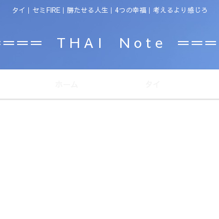
タイ｜セミFIRE｜勝たせる人生｜4つの幸福｜考えるより感じろ
＝＝＝ T H A I N o t e ＝＝
ホーム
タイ