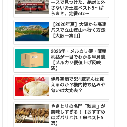
ースで見つけた、絶対に外
さないお土産ベスト5～ば
らまき、定番etc～
【2026年夏】大阪から高速
バスで立山登山へ行く方法
【大阪ー富山】
2026年・メルカリ便・販売
利益が一目でわかる早見表
【メルカリ便値上げ反映
済】
伊丹空港で551豚まんは買
えるのか？機内持ち込みや
匂いは大丈夫？
やきとりの名門「秋吉」が
美味しすぎる！【おすすめ
はズバリこれ！串ベスト5
選】