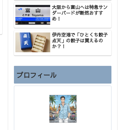
大阪から富山へは特急サン
ダーバードが断然おすす
め！
伊丹空港で「ひとくち餃子
点天」の餃子は買えるの
か？！
プロフィール