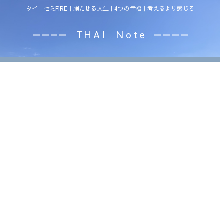
タイ｜セミFIRE｜勝たせる人生｜4つの幸福｜考えるより感じろ
＝＝＝＝ T H A I N o t e ＝＝＝＝