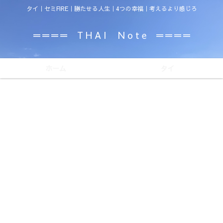
タイ｜セミFIRE｜勝たせる人生｜4つの幸福｜考えるより感じろ
＝＝＝＝ T H A I N o t e ＝＝＝＝
ホーム
タイ