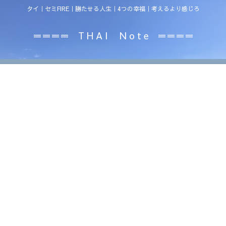
タイ｜セミFIRE｜勝たせる人生｜4つの幸福｜考えるより感じろ
＝＝＝＝ T H A I N o t e ＝＝＝＝