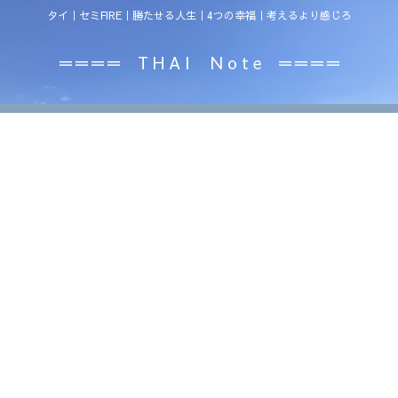
タイ｜セミFIRE｜勝たせる人生｜4つの幸福｜考えるより感じろ
＝＝＝＝ T H A I N o t e ＝＝＝＝