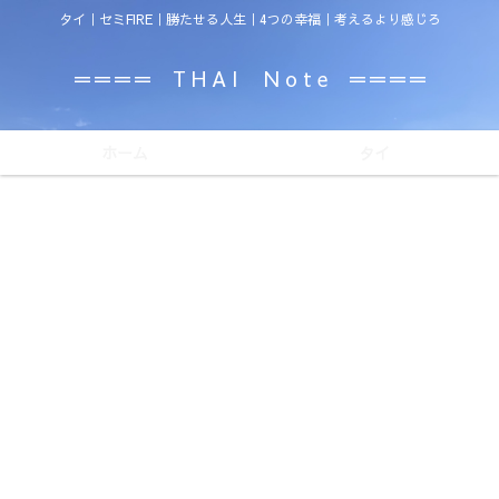
タイ｜セミFIRE｜勝たせる人生｜4つの幸福｜考えるより感じろ
＝＝＝＝ T H A I N o t e ＝＝＝＝
ホーム
タイ