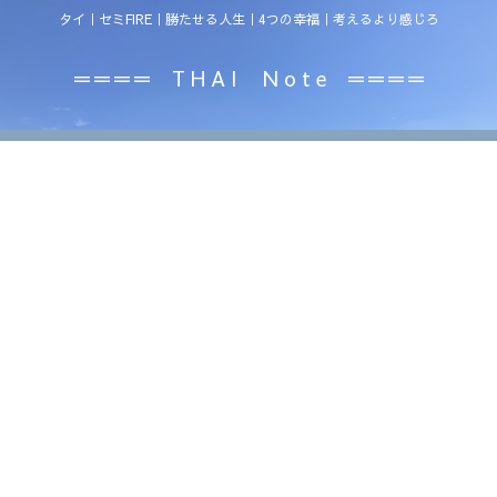
タイ｜セミFIRE｜勝たせる人生｜4つの幸福｜考えるより感じろ
＝＝＝＝ T H A I N o t e ＝＝＝＝