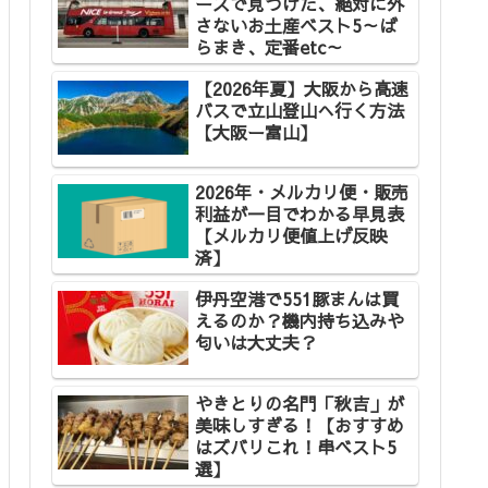
ースで見つけた、絶対に外
さないお土産ベスト5～ば
らまき、定番etc～
【2026年夏】大阪から高速
バスで立山登山へ行く方法
【大阪ー富山】
2026年・メルカリ便・販売
利益が一目でわかる早見表
【メルカリ便値上げ反映
済】
伊丹空港で551豚まんは買
えるのか？機内持ち込みや
匂いは大丈夫？
やきとりの名門「秋吉」が
美味しすぎる！【おすすめ
はズバリこれ！串ベスト5
選】