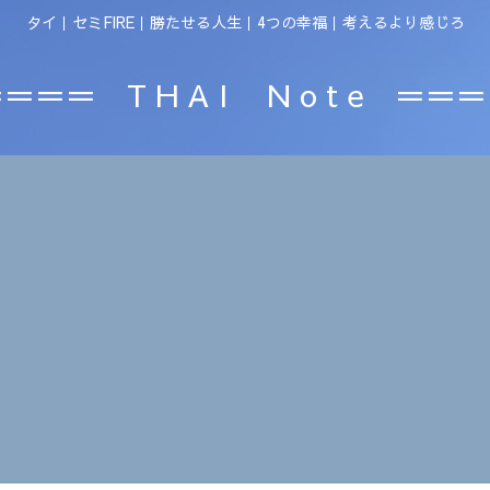
タイ｜セミFIRE｜勝たせる人生｜4つの幸福｜考えるより感じろ
＝＝＝ T H A I N o t e ＝＝