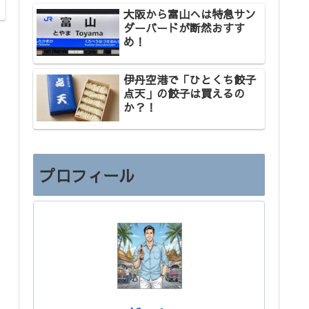
大阪から富山へは特急サン
ダーバードが断然おすす
め！
伊丹空港で「ひとくち餃子
点天」の餃子は買えるの
か？！
プロフィール