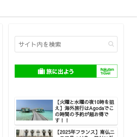
【火曜と水曜の夜10時を狙
え】海外旅行はAgodaでこ
の時間の予約が超お得で
す！！
【2025年フランス】南仏ニ