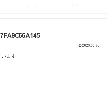
ホーム
タイ
27FA9C66A145
2020.05.30
ています