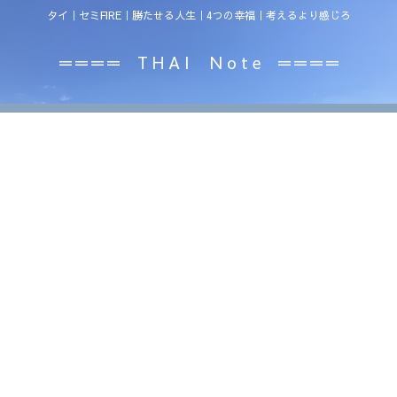
タイ｜セミFIRE｜勝たせる人生｜4つの幸福｜考えるより感じろ
＝＝＝＝ T H A I N o t e ＝＝＝＝