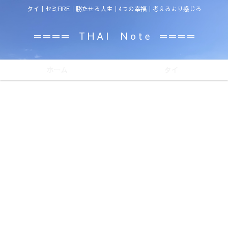
タイ｜セミFIRE｜勝たせる人生｜4つの幸福｜考えるより感じろ
＝＝＝＝ T H A I N o t e ＝＝＝＝
ホーム
タイ