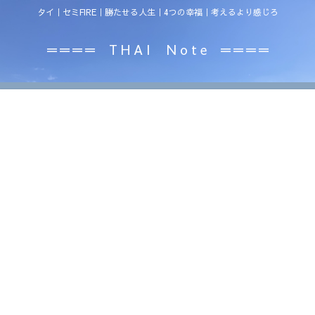
タイ｜セミFIRE｜勝たせる人生｜4つの幸福｜考えるより感じろ
＝＝＝＝ T H A I N o t e ＝＝＝＝