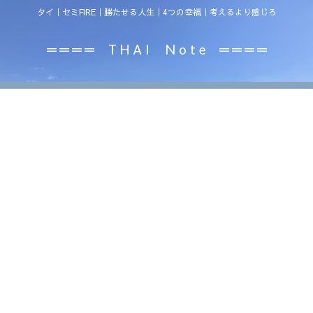
タイ｜セミFIRE｜勝たせる人生｜4つの幸福｜考えるより感じろ
＝＝＝＝ T H A I N o t e ＝＝＝＝