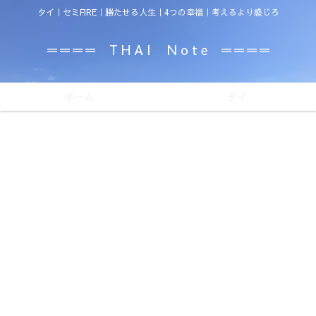
タイ｜セミFIRE｜勝たせる人生｜4つの幸福｜考えるより感じろ
＝＝＝＝ T H A I N o t e ＝＝＝＝
ホーム
タイ