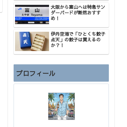
大阪から富山へは特急サン
ダーバードが断然おすす
め！
伊丹空港で「ひとくち餃子
点天」の餃子は買えるの
か？！
プロフィール