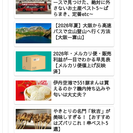
ースで見つけた、絶対に外
さないお土産ベスト5～ば
らまき、定番etc～
【2026年夏】大阪から高速
バスで立山登山へ行く方法
【大阪ー富山】
2026年・メルカリ便・販売
利益が一目でわかる早見表
【メルカリ便値上げ反映
済】
伊丹空港で551豚まんは買
えるのか？機内持ち込みや
匂いは大丈夫？
やきとりの名門「秋吉」が
美味しすぎる！【おすすめ
はズバリこれ！串ベスト5
選】