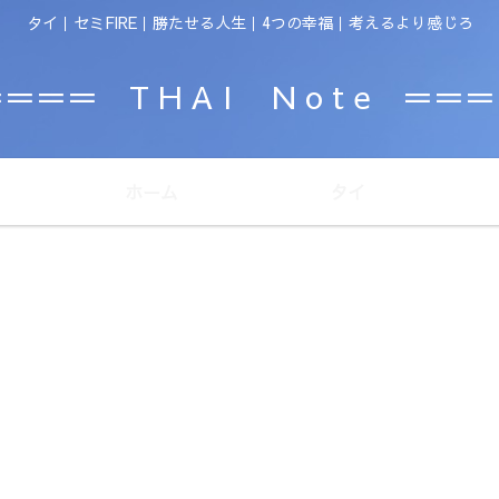
タイ｜セミFIRE｜勝たせる人生｜4つの幸福｜考えるより感じろ
＝＝＝ T H A I N o t e ＝＝
ホーム
タイ