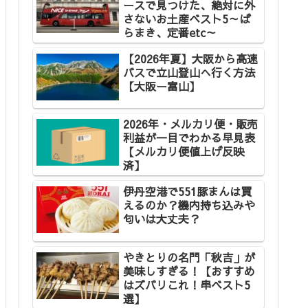
ースで見つけた、絶対に外
さないお土産ベスト5～ば
らまき、定番etc～
【2026年夏】大阪から高速
バスで立山登山へ行く方法
【大阪ー富山】
2026年・メルカリ便・販売
利益が一目でわかる早見表
【メルカリ便値上げ反映
済】
伊丹空港で551豚まんは買
えるのか？機内持ち込みや
匂いは大丈夫？
やきとりの名門「秋吉」が
美味しすぎる！【おすすめ
はズバリこれ！串ベスト5
選】