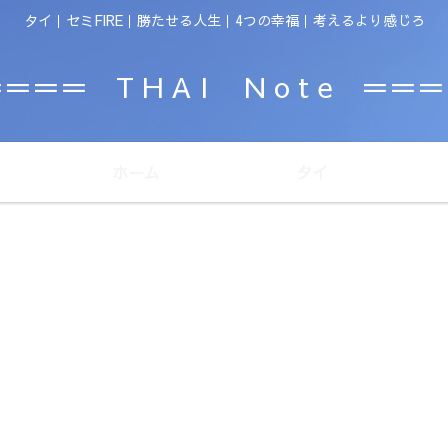
タイ｜セミFIRE｜勝たせる人生｜4つの幸福｜考えるより感じろ
＝＝＝ T H A I N o t e ＝＝
ホーム
タイ