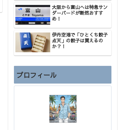
大阪から富山へは特急サン
ダーバードが断然おすす
め！
伊丹空港で「ひとくち餃子
点天」の餃子は買えるの
か？！
プロフィール