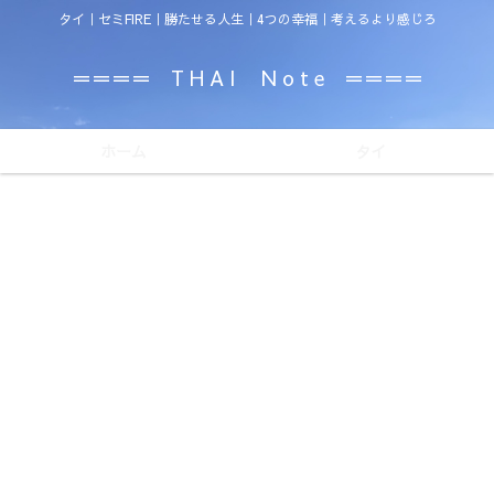
タイ｜セミFIRE｜勝たせる人生｜4つの幸福｜考えるより感じろ
＝＝＝＝ T H A I N o t e ＝＝＝＝
ホーム
タイ