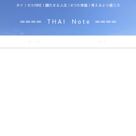
タイ｜セミFIRE｜勝たせる人生｜4つの幸福｜考えるより感じろ
＝＝＝＝ T H A I N o t e ＝＝＝＝
ホーム
タイ