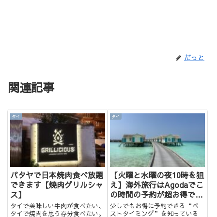
だっと
関連記事
タイ
タイ
パタヤで日本焼肉食べ放題
【火曜と水曜の夜10時を狙
できます【焼肉グリルシャ
え】海外旅行はAgodaでこ
ス】
の時間の予約が超お得で
す！！
タイで美味しい牛肉が食べたい、
少しでもお得に予約できる“ベ
タイで焼肉を思う存分食べたい。
ストタイミング”を知っている