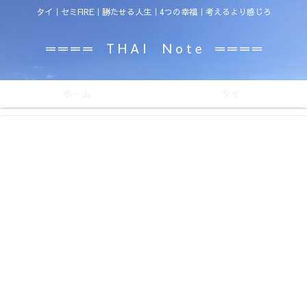
タイ｜セミFIRE｜勝たせる人生｜4つの幸福｜考えるより感じろ
＝＝＝＝ T H A I N o t e ＝＝＝＝
ホーム
タイ