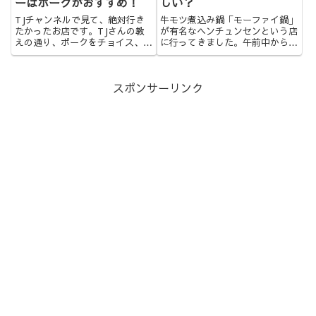
ーはポークがおすすめ！
しい？
TJチャンネルで見て、絶対行き
牛モツ煮込み鍋「モーファイ鍋」
たかったお店です。TJさんの教
が有名なヘンチュンセンという店
えの通り、ポークをチョイス、最
に行ってきました。午前中から混
高に美味しかったです。KRUA
雑しています。ヘンチュンセンと
AROY AROY （クルア アロイア
いう名前のお店はどうやら2店舗
ロイ）バンコクで一番おいしいマ
あるようです。しかも近所です。
スポンサーリンク
ッサマンカレーと評判の高いお店
前回のお店こちら→バンコクで絶
です。とろける大きい...
品牛モツ鍋に出会う。超人気店
ヘ...