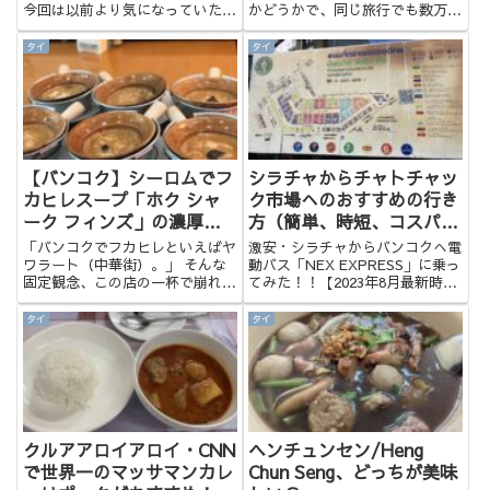
今回は以前より気になっていたパ
かどうかで、同じ旅行でも数万円
タヤの焼肉食べ放題に行ってきま
単位で差が出ることもあるんで
した。お店は2019年のOPEN
す。今回は、長年の経験でわかっ
タイ
タイ
で、店内はおしゃれで解放感もあ
た「AGODAでさらに安く予約す
りいい雰囲気です。オーナーはタ
るコツ」と、実際に私が体験した
イ人の方ですが、メニューは日...
驚きの瞬間をお伝えします。
【バンコク】シーロムでフ
シラチャからチャトチャッ
カヒレスープ「ホク シャ
ク市場へのおすすめの行き
ーク フィンズ」の濃厚ド
方（簡単、時短、コスパ
ロリ系スープが中毒確定の
◎）
「バンコクでフカヒレといえばヤ
激安・シラチャからバンコクへ電
旨さだった話
ワラート（中華街）。」 そんな
動バス「NEX EXPRESS」に乗っ
固定観念、この店の一杯で崩れる
てみた！！【2023年8月最新時刻
かもしれません。ビジネス街・シ
表更新】 |
ーロムの片隅に、「濃厚系フカヒ
weekendshorttrip.comNex
タイ
タイ
レ」の最高峰とも言える名店があ
Express || HOME簡単、シラチャ
ります。その名は、Hock Shark
ロビンソン前から乗り換えなし。
Fin（ホク シャー...
マ...
クルアアロイアロイ・CNN
ヘンチュンセン/Heng
で世界一のマッサマンカレ
Chun Seng、どっちが美味