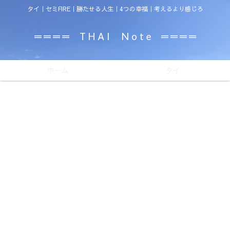
タイ｜セミFIRE｜勝たせる人生｜4つの幸福｜考えるより感じろ
＝＝＝＝ T H A I N o t e ＝＝＝＝
ホーム
タイ