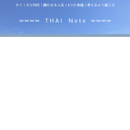
タイ｜セミFIRE｜勝たせる人生｜4つの幸福｜考えるより感じろ
＝＝＝＝ T H A I N o t e ＝＝＝＝