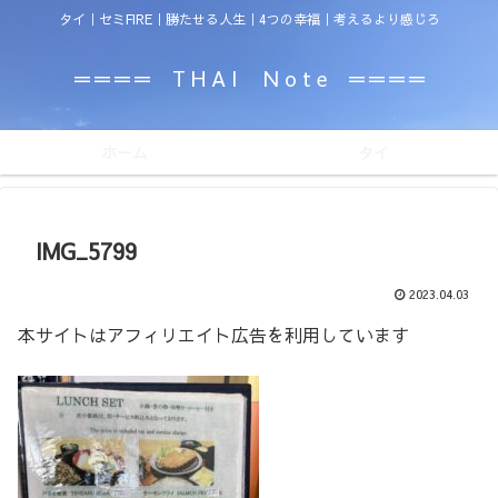
タイ｜セミFIRE｜勝たせる人生｜4つの幸福｜考えるより感じろ
＝＝＝＝ T H A I N o t e ＝＝＝＝
ホーム
タイ
IMG_5799
2023.04.03
本サイトはアフィリエイト広告を利用しています