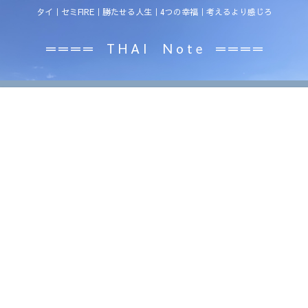
タイ｜セミFIRE｜勝たせる人生｜4つの幸福｜考えるより感じろ
＝＝＝＝ T H A I N o t e ＝＝＝＝