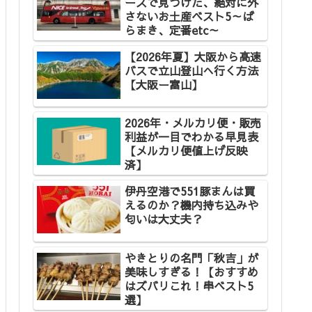
ースで見つけた、絶対に外
さないお土産ベスト5～ば
らまき、定番etc～
【2026年夏】大阪から高速
バスで立山登山へ行く方法
【大阪ー富山】
2026年・メルカリ便・販売
利益が一目でわかる早見表
【メルカリ便値上げ反映
済】
伊丹空港で551豚まんは買
えるのか？機内持ち込みや
匂いは大丈夫？
やきとりの名門「秋吉」が
美味しすぎる！【おすすめ
はズバリこれ！串ベスト5
選】