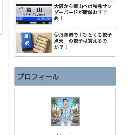
大阪から富山へは特急サン
ダーバードが断然おすす
め！
伊丹空港で「ひとくち餃子
点天」の餃子は買えるの
か？！
プロフィール