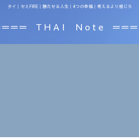
タイ｜セミFIRE｜勝たせる人生｜4つの幸福｜考えるより感じろ
＝＝＝ T H A I N o t e ＝＝