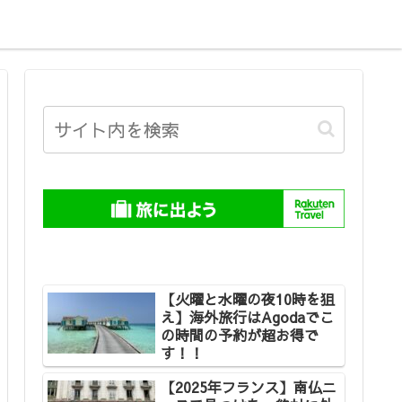
【火曜と水曜の夜10時を狙
え】海外旅行はAgodaでこ
の時間の予約が超お得で
す！！
【2025年フランス】南仏ニ