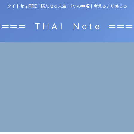
タイ｜セミFIRE｜勝たせる人生｜4つの幸福｜考えるより感じろ
＝＝＝ T H A I N o t e ＝＝