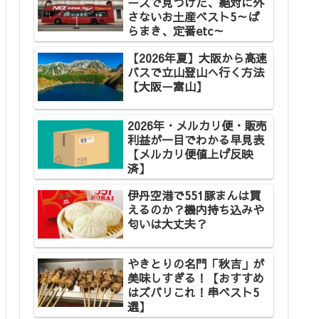
ースで見つけた、絶対に外
さないお土産ベスト5～ば
らまき、定番etc～
【2026年夏】大阪から高速
バスで立山登山へ行く方法
【大阪ー富山】
2026年・メルカリ便・販売
利益が一目でわかる早見表
【メルカリ便値上げ反映
済】
伊丹空港で551豚まんは買
えるのか？機内持ち込みや
匂いは大丈夫？
やきとりの名門「秋吉」が
美味しすぎる！【おすすめ
はズバリこれ！串ベスト5
選】