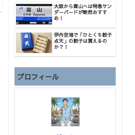
大阪から富山へは特急サン
ダーバードが断然おすす
め！
伊丹空港で「ひとくち餃子
点天」の餃子は買えるの
か？！
プロフィール