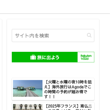
【火曜と水曜の夜10時を狙
え】海外旅行はAgodaでこ
の時間の予約が超お得で
す！！
【2025年フランス】南仏ニ