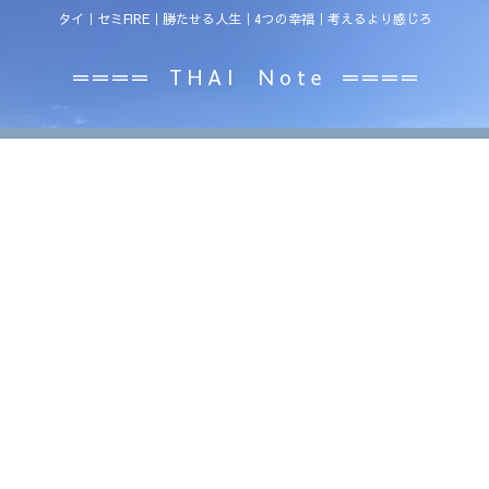
タイ｜セミFIRE｜勝たせる人生｜4つの幸福｜考えるより感じろ
＝＝＝＝ T H A I N o t e ＝＝＝＝