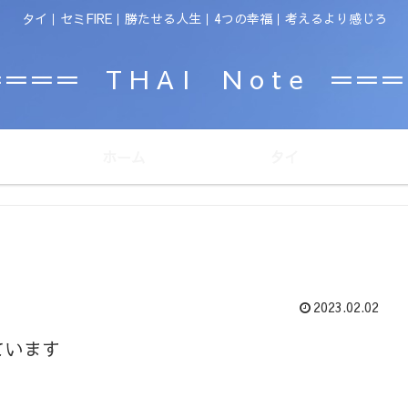
タイ｜セミFIRE｜勝たせる人生｜4つの幸福｜考えるより感じろ
＝＝＝ T H A I N o t e ＝＝
ホーム
タイ
2023.02.02
ています