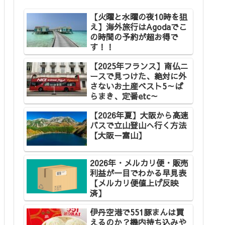
【火曜と水曜の夜10時を狙
え】海外旅行はAgodaでこ
の時間の予約が超お得で
す！！
【2025年フランス】南仏ニ
ースで見つけた、絶対に外
さないお土産ベスト5～ば
らまき、定番etc～
【2026年夏】大阪から高速
バスで立山登山へ行く方法
【大阪ー富山】
2026年・メルカリ便・販売
利益が一目でわかる早見表
【メルカリ便値上げ反映
済】
伊丹空港で551豚まんは買
えるのか？機内持ち込みや