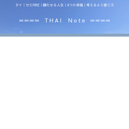
タイ｜セミFIRE｜勝たせる人生｜4つの幸福｜考えるより感じろ
＝＝＝＝ T H A I N o t e ＝＝＝＝