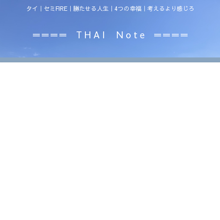
タイ｜セミFIRE｜勝たせる人生｜4つの幸福｜考えるより感じろ
＝＝＝＝ T H A I N o t e ＝＝＝＝