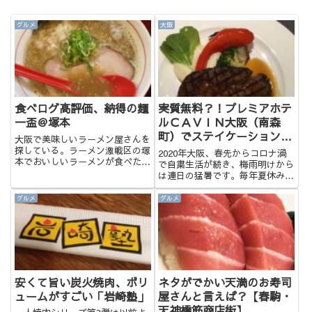
グルメ
大阪
食べログ高評価、納得の麺
実質無料？！プレミアホテ
一盃＠塚本
ルＣＡＶＩＮ大阪（南森
町）でステイケーションを
大阪で美味しいラーメン屋さんを
満喫してきた
探している。ラーメン激戦区の塚
2020年大阪、春先からコロナ渦
本でおいしいラーメンが食べた
で自粛生活が続き、梅雨明けから
い。今回はラーメン好きから何度
は連日の猛暑です。毎年夏休みは
もオススメされていた「麺一盃」
海外旅行か地元への帰省していま
に行ってきました。Noヌード
すが、このような状況でもありま
グルメ
グルメ
ル、Noライフ、ラーメン大好き
すので、この夏は近所のホテルで
サラリーマンがレポートします。
ステイケーションに決定！という
麺一...
ことで前回、当ブログでご紹介...
安くて旨い炭火焼肉、ボリ
ネタがでかい天満のお寿司
ュームがすごい「岩崎塾」
屋さんと言えば？【春駒・
天神橋筋商店街】