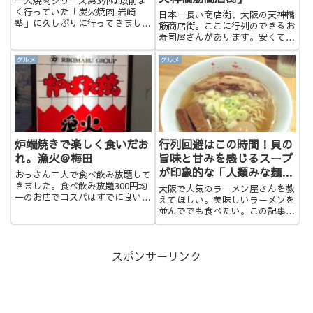
一人焼肉シリーズ第3弾は以前よ
く行っていた「炭火焼肉 岩崎
日本一長い商店街、大阪の天神橋
塾」に久しぶりに行ってきまし
筋商店街。ここに行列のできるお
た。コロナ禍、そして時間帯が早
寿司屋さんがあります。安くてボ
かったこともあり、お客様が少な
リューム満点の「春駒」です。商
かったです。前は多くのお客さま
店街には、本店と支店の2店舗あ
グルメ
グルメ
で賑わい活気のあるお店でした
りますが、どちらも毎日賑わって
が、少し残念です。しかし、味、
います。今回は食べ歩き、飲み歩
ボリュ...
きが楽しい街、天満にておすす
め...
炉端焼きで楽しく食いだお
行列回避はこの時間！貝の
れ。漁火＠梅田
旨味と甘みを感じるスープ
が印象的な「人類みな麺
おっさん二人で食べ飲み放題して
類」
きました。食べ飲み放題300円均
大阪で人気のラーメン屋さんを教
一のお店でコスパはすでに良いの
えてほしい。美味しいラーメンを
ですが、おすすめは人気No.1の
並んででも食べたい。この記事は
食べ飲み放題プランの「海の幸・
ラーメンが大好きな大阪在住のサ
山の幸中央市場直送便！ たらふ
ラリーマンが書いています。今回
く食べて飲んで 4000円ポッキ
はついに人類みな麺類に行ってき
リ！！」です。食べ物全7...
スポンサーリンク
ました。ラーメン好きで知らない
人はいない超有名なUNCHIブ...