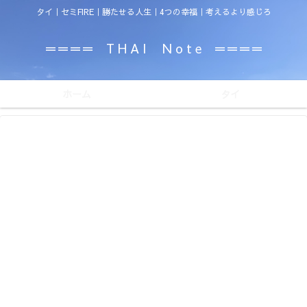
タイ｜セミFIRE｜勝たせる人生｜4つの幸福｜考えるより感じろ
＝＝＝＝ T H A I N o t e ＝＝＝＝
ホーム
タイ