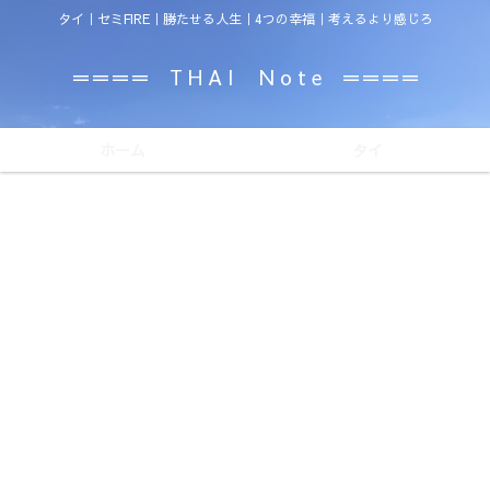
タイ｜セミFIRE｜勝たせる人生｜4つの幸福｜考えるより感じろ
＝＝＝＝ T H A I N o t e ＝＝＝＝
ホーム
タイ