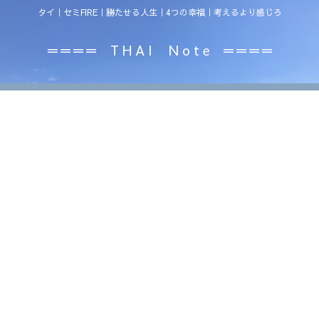
タイ｜セミFIRE｜勝たせる人生｜4つの幸福｜考えるより感じろ
＝＝＝＝ T H A I N o t e ＝＝＝＝