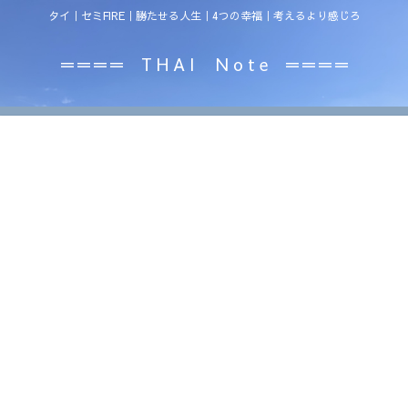
タイ｜セミFIRE｜勝たせる人生｜4つの幸福｜考えるより感じろ
＝＝＝＝ T H A I N o t e ＝＝＝＝