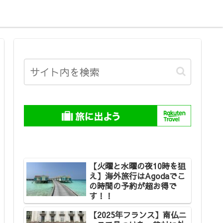
【火曜と水曜の夜10時を狙
え】海外旅行はAgodaでこ
の時間の予約が超お得で
す！！
【2025年フランス】南仏ニ