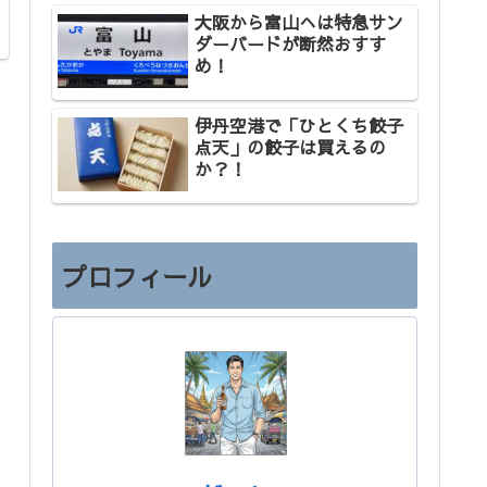
大阪から富山へは特急サン
ダーバードが断然おすす
め！
伊丹空港で「ひとくち餃子
点天」の餃子は買えるの
か？！
プロフィール