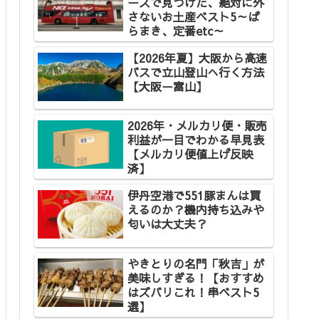
ースで見つけた、絶対に外
さないお土産ベスト5～ば
らまき、定番etc～
【2026年夏】大阪から高速
バスで立山登山へ行く方法
【大阪ー富山】
2026年・メルカリ便・販売
利益が一目でわかる早見表
【メルカリ便値上げ反映
済】
伊丹空港で551豚まんは買
えるのか？機内持ち込みや
匂いは大丈夫？
やきとりの名門「秋吉」が
美味しすぎる！【おすすめ
はズバリこれ！串ベスト5
選】