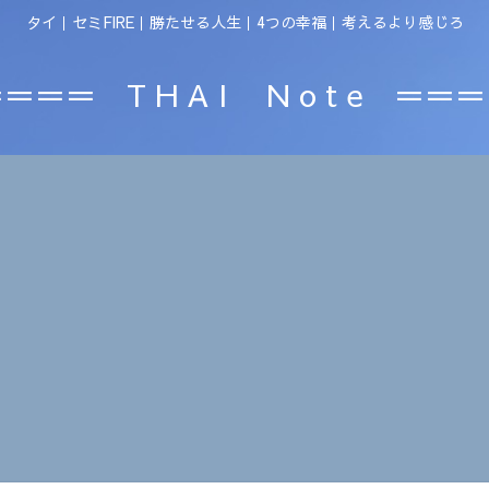
タイ｜セミFIRE｜勝たせる人生｜4つの幸福｜考えるより感じろ
＝＝＝ T H A I N o t e ＝＝