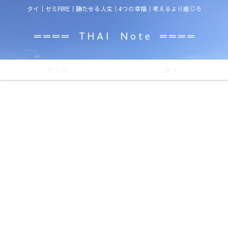
タイ｜セミFIRE｜勝たせる人生｜4つの幸福｜考えるより感じろ
＝＝＝＝ T H A I N o t e ＝＝＝＝
ホーム
タイ