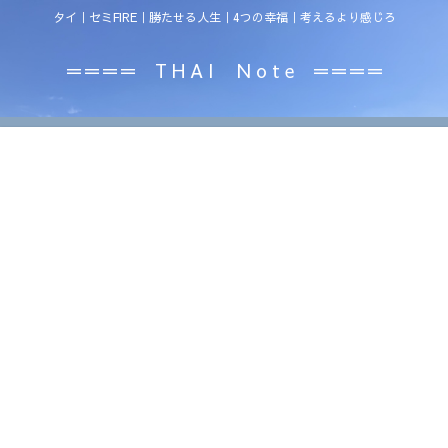
タイ｜セミFIRE｜勝たせる人生｜4つの幸福｜考えるより感じろ
＝＝＝＝ T H A I N o t e ＝＝＝＝