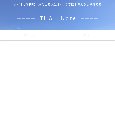
タイ｜セミFIRE｜勝たせる人生｜4つの幸福｜考えるより感じろ
＝＝＝＝ T H A I N o t e ＝＝＝＝
ホーム
タイ