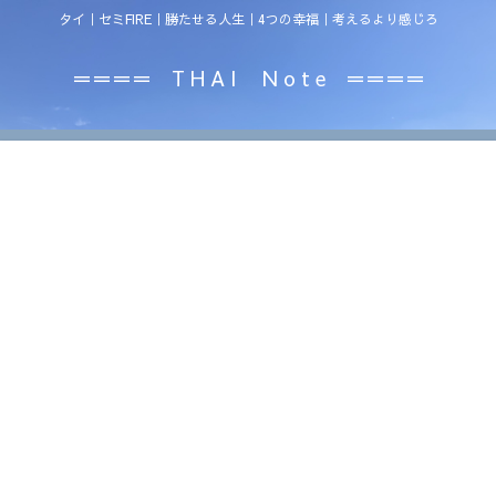
タイ｜セミFIRE｜勝たせる人生｜4つの幸福｜考えるより感じろ
＝＝＝＝ T H A I N o t e ＝＝＝＝